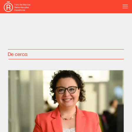
De
cerca