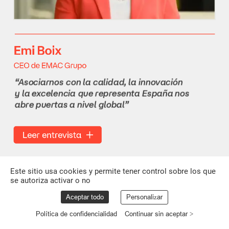
Emi
Boix
CEO
de
EMAC
Grupo
“Asociarnos
con
la
calidad,
la
innovación
y
la
excelencia
que
representa
España
nos
abre
puertas
a
nivel
global”
Leer
entrevista
Este sitio usa cookies y permite tener control sobre los que
se autoriza activar o no
Aceptar todo
Personalizar
Política de confidencialidad
Continuar sin aceptar >