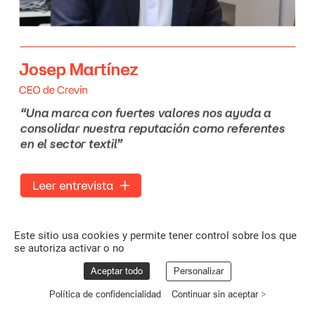
Josep
Martínez
CEO
de
Crevin
“Una
marca
con
fuertes
valores
nos
ayuda
a
consolidar
nuestra
reputación
como
referentes
en
el
sector
textil”
Leer
entrevista
Este sitio usa cookies y permite tener control sobre los que
se autoriza activar o no
Aceptar todo
Personalizar
Política de confidencialidad
Continuar sin aceptar >