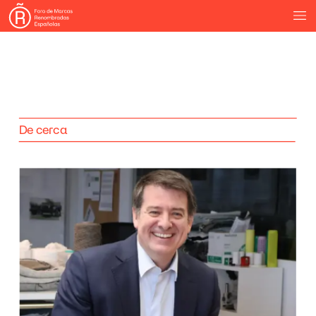
De
cerca