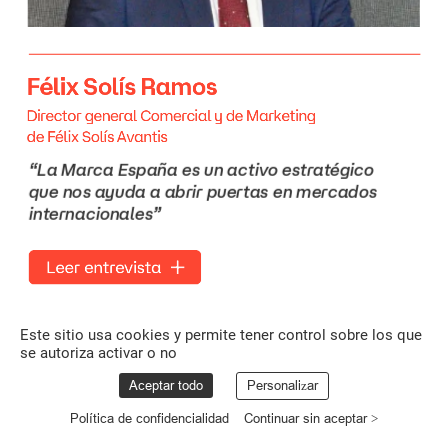
Félix
Solís
Ramos
Director
general
Comercial
y
de
Marketing
de
Félix
Solís
Avantis
“La
Marca
España
es
un
activo
estratégico
que
nos
ayuda
a
abrir
puertas
en
mercados
internacionales”
Leer
entrevista
Este sitio usa cookies y permite tener control sobre los que
se autoriza activar o no
Aceptar todo
Personalizar
Política de confidencialidad
Continuar sin aceptar >