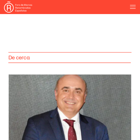
De
cerca