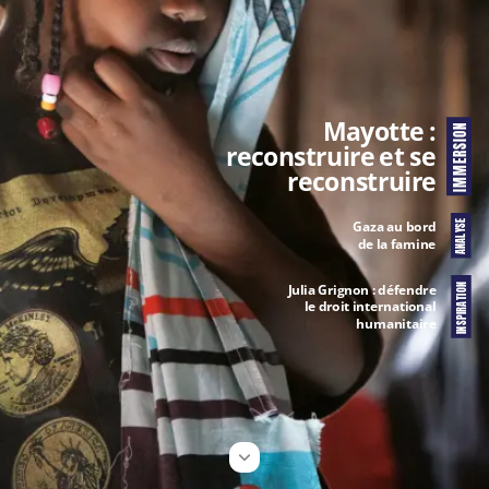
Mayotte
:
IMMERSION
reconstruire
et
se
reconstruire
Gaza
au
bord
ANALYSE
de
la
famine
Julia
Grignon :
défendre
INSPIRATION
le
droit
international
humanitaire