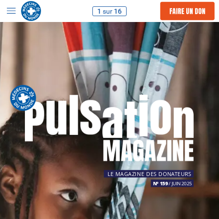
<
1
sur
16
LE
MAGAZINE
DES
DONATEURS
N° 159
/
JUIN
2025