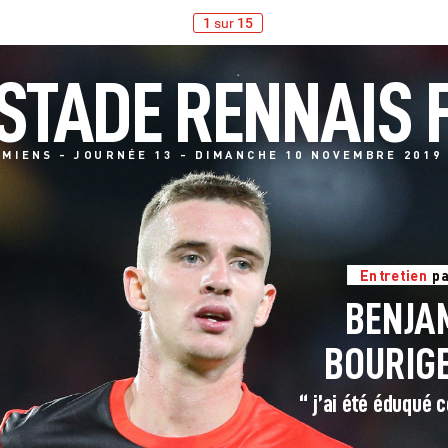
1
sur
15
ST
ADE RENNAIS 
AMIENS 
- 
JOURNÉE 
13 
- 
DIMANCHE 
10 
NOVEMBRE 
2019 
Entr
etien 
pa
BENJ
A
BOURIG
“ j’ai é
t
é éduqué 