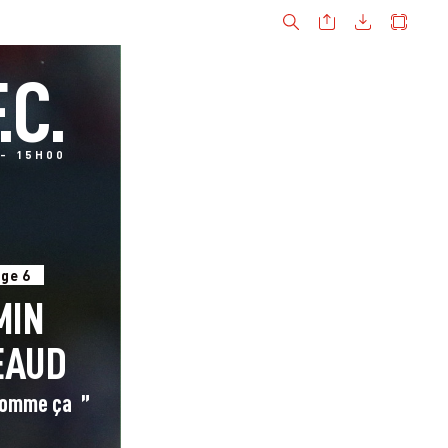
F
.C.
- 
15H00
ge 
6
MIN
EA
UD
comme ça  ”