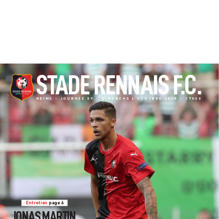
ST
ADE RENNAIS F
.C.
REIMS 
- 
JOURNÉE 
09 
- 
DIMANCHE 
6 
OCOTBRE 
2019 
- 
17H00
Entr
etien 
page 
6
JONAS MARTIN