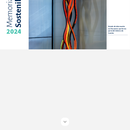
emo
ost
M
S
Estado de Inf
ormación 
no Financiera que f
orma 
2024
parte del In
forme de
Gestió
n