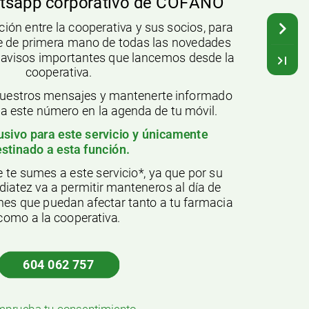
tsapp
corporativo
de
COFANO
ción
entre
la
cooperativa
y
sus
socios,
para
e
de
primera
mano
de
todas
las
novedades
avisos
importantes
que
lancemos
desde
la
cooperativa.
uestros
mensajes
y
mantenerte
informado
da
este
número
en
la
agenda
de
tu
móvil.
usivo
para
este
servicio
y
únicamente
estinado
a
esta
función.
e
te
sumes
a
este
servicio*,
ya
que
por
su
diatez
va
a
permitir
manteneros
al
día
de
nes
que
puedan
afectar
tanto
a
tu
farmacia
como
a
la
cooperativa.
604
062
757