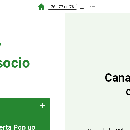
76 - 77
de
78
y
socio
Cana
erta
Pop
up