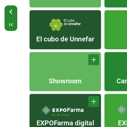
El
cubo
de
Unnefar
Ca
Showroom
EXPOFarma
digital
EX