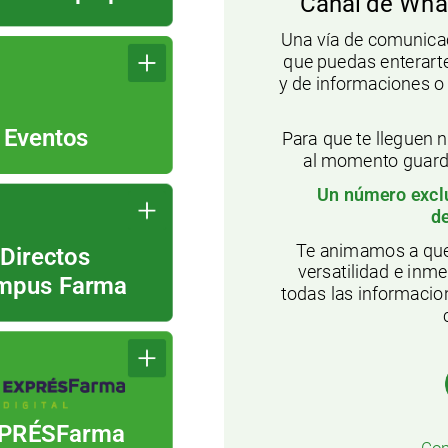
Canal
de
Wha
Una
vía
de
comunica
que
puedas
enterart
y
de
informaciones
o
Eventos
Para
que
te
lleguen
n
al
momento
guar
Un
número
excl
d
Te
animamos
a
qu
Directos
versatilidad
e
inme
mpus
Farma
todas
las
informacio
PRÉSFarma