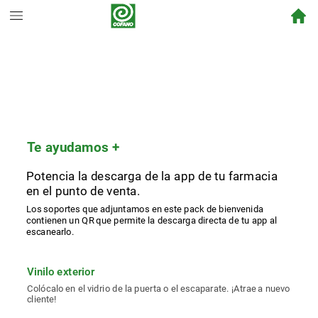
Te
ayudamos
+
Potencia
la
descarga
de
la
app
de
tu
farmacia
en
el
punto
de
venta.
Los
soportes
que
adjuntamos
en
este
pack
de
bienvenida
contienen
un
QR
que
permite
la
descarga
directa
de
tu
app
al
escanearlo.
Vinilo
exterior
Colócalo
en
el
vidrio
de
la
puerta
o
el
escaparate.
¡Atrae
a
nuevo
cliente!