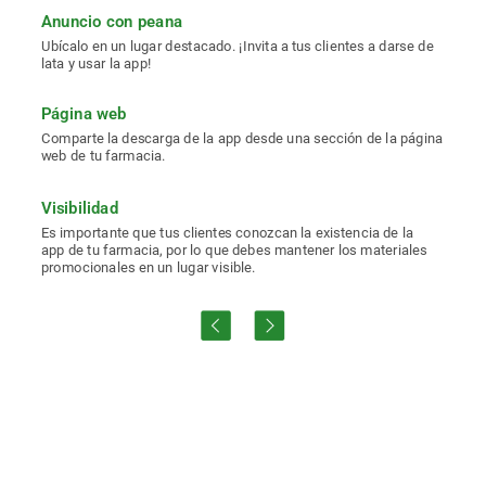
Anuncio
con
peana
Ubícalo
en
un
lugar
destacado.
¡Invita
a
tus
clientes
a
darse
de
lata
y
usar
la
app!
Página
web
Comparte
la
descarga
de
la
app
desde
una
sección
de
la
página
web
de
tu
farmacia.
Visibilidad
Es
importante
que
tus
clientes
conozcan
la
existencia
de
la
app
de
tu
farmacia,
por
lo
que
debes
mantener
los
materiales
promocionales
en
un
lugar
visible.