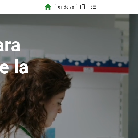
61
de
78
ara
e
la