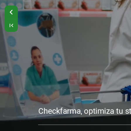
Checkfarma,
optimiza
tu
s