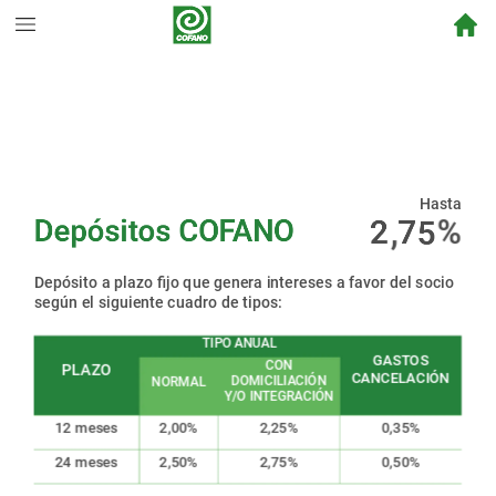
Hasta
1
,
25
%
2
7
Depósitos
COFANO
5
5
5
6
Depósito
a
plazo
fijo
que
genera
intereses
a
favor
del
socio
6
6
según
el
siguiente
cuadro
de
tipos:
7
7
7
8
TIPO
ANUAL
GASTOS
CON
PLAZO
CANCELACIÓN
8
8
9
DOMICILIACIÓN
NORMAL
Y/O
INTEGRACIÓN
9
9
0
12
meses
2,00%
2,25%
0,35%
0
0
24
meses
2,50%
2,75%
0,50%