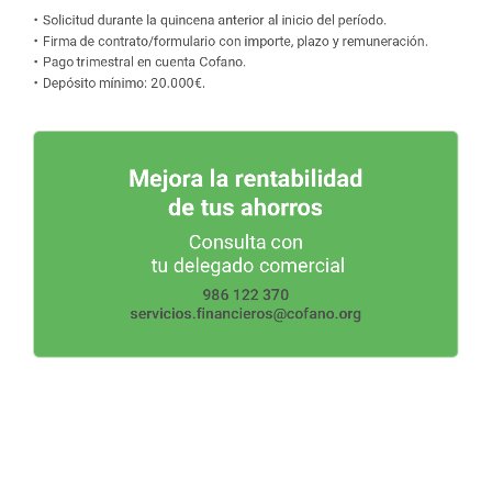
Solicitud
durante
la
quincena
anterior
al
inicio
del
período.
Firma
de
contrato/formulario
con
importe,
plazo
y
remuneración.
Pago
trimestral
en
cuenta
Cofano.
Depósito
mínimo:
20.000€.
Mejora
la
rentabilidad
de
tus
ahorros
Consulta
con
tu
delegado
comercial
986
122
370
servicios.financieros@cofano.org