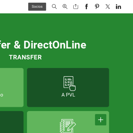
fer
&
DirectOnLine
TRANSFER
to
to
A
A
PVL
PVL