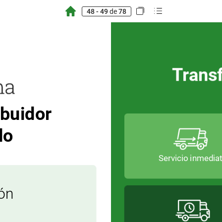
48 - 49
de
78
Trans
ibuidor
do
Servicio
Servicio
inmedia
inmedia
ión