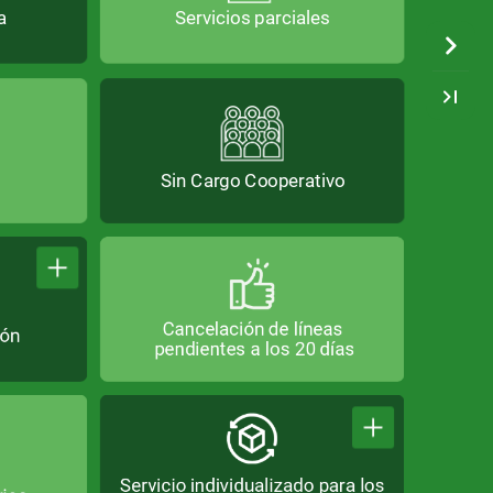
a
Servicios
parciales
Sin
Sin
Cargo
Cargo
Cooperativo
Cooperativo
Cancelación
de
líneas
ión
pendientes
a
los
20
días
Servicio
Servicio
individualizado
individualizado
para
para
los
los