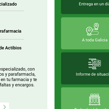
Entrega
en
un
dí
cializado
rafarmacia
A
A
toda
toda
Galicia
Galicia
de
Actibios
especializado,
con
os
y
parafarmacla,
Informe
de
situac
en
tu
farmacia
y
te
faltas
y
encargos.