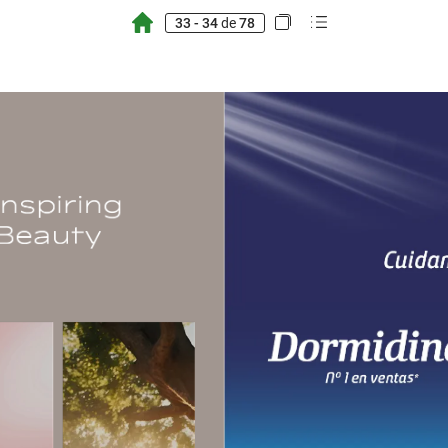
33 - 34
de
78