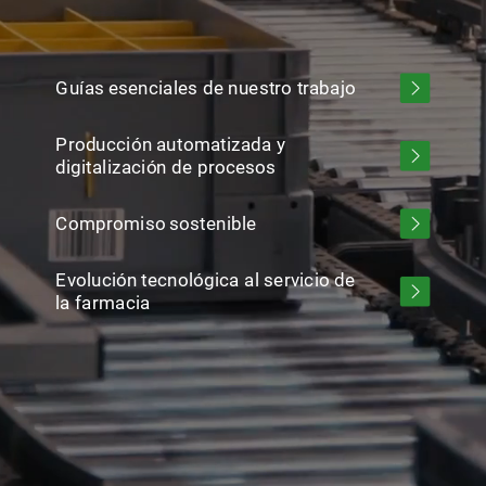
Guías
esenciales
de
nuestro
trabajo
Producción
automatizada
y
digitalización
de
procesos
Compromiso
sostenible
Evolución
tecnológica
al
servicio
de
la
farmacia