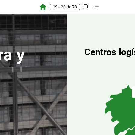
19 - 20
de
78
ra
y
Centros
logí