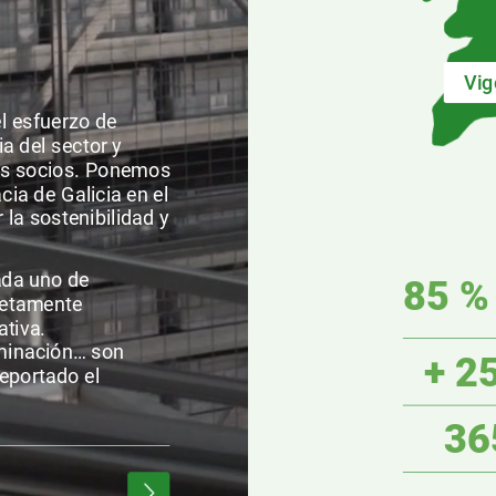
Vig
l
esfuerzo
de
ia
del
sector
y
s
socios.
Ponemos
cia
de
Galicia
en
el
r
la
sostenibilidad
y
ada
uno
de
85
%
etamente
tiva.
minación…
son
+
2
reportado
el
36