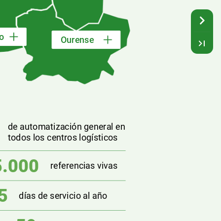
o
Ourense
de
automatización
general
en
todos
los
centros
logísticos
5.000
referencias
vivas
5
días
de
servicio
al
año