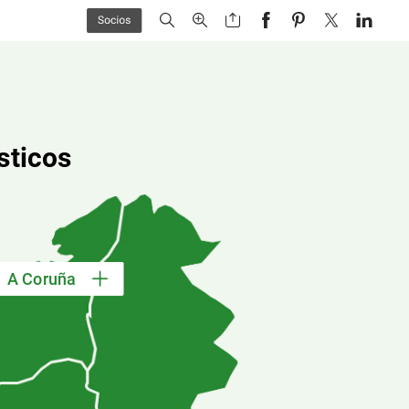
sticos
A
Coruña