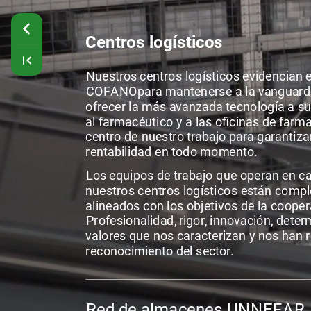
Centros
logísticos
Nuestros
centros
logísticos
evidencian
e
COFANO
para
mantenerse
a
la
vanguard
ofrecer
la
más
avanzada
tecnología
a
su
al
farmacéutico
y
a
las
oficinas
de
farma
centro
de
nuestro
trabajo
para
garantiza
rentabilidad
en
todo
momento.
Los
equipos
de
trabajo
que
operan
en
c
nuestros
centros
logísticos
están
compl
alineados
con
los
objetivos
de
la
coopera
Profesionalidad,
rigor,
innovación,
deter
valores
que
nos
caracterizan
y
nos
han
reconocimiento
del
sector.
Red
de
almacenes
UNNEFAR