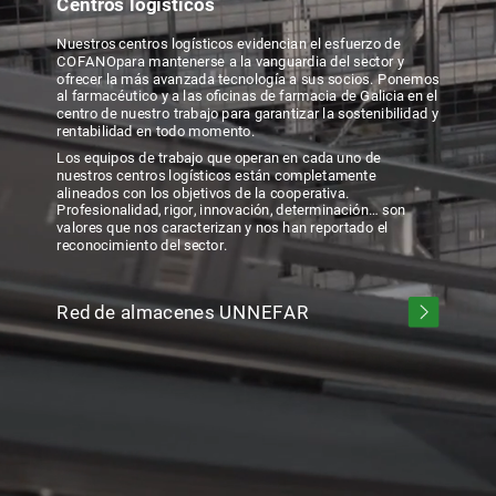
Centros
logísticos
Nuestros
centros
logísticos
evidencian
el
esfuerzo
de
COFANO
para
mantenerse
a
la
vanguardia
del
sector
y
ofrecer
la
más
avanzada
tecnología
a
sus
socios.
Ponemos
al
farmacéutico
y
a
las
oficinas
de
farmacia
de
Galicia
en
el
centro
de
nuestro
trabajo
para
garantizar
la
sostenibilidad
y
rentabilidad
en
todo
momento.
Los
equipos
de
trabajo
que
operan
en
cada
uno
de
nuestros
centros
logísticos
están
completamente
alineados
con
los
objetivos
de
la
cooperativa.
Profesionalidad,
rigor,
innovación,
determinación…
son
valores
que
nos
caracterizan
y
nos
han
reportado
el
reconocimiento
del
sector.
Red
de
almacenes
UNNEFAR