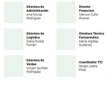
Directora
de
Director
Administración
Financiero
Ana
Novoa
Marcos
Cuña
Rodríguez
Álvarez
Directora
de
Directora
Técnica
Logística
Farmacéutica
Diana
Ruibal
María
Argibay
Fontán
Gutiérrez
Directora
de
Coordinador
TIC
Ventas
Sergio
Lastra
Miryan
Quintas
Pozo
Rodríguez