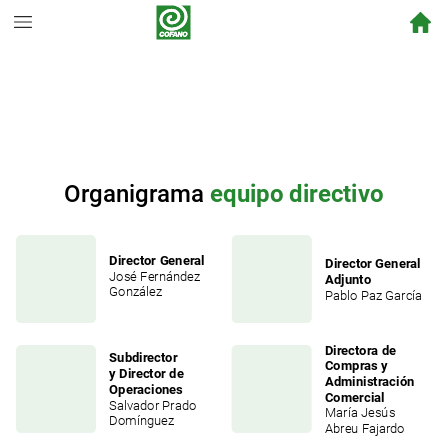
Organigrama
equipo
directivo
Director
General
Director
General
José
Fernández
Adjunto
González
Pablo
Paz
García
Directora
de
Subdirector
Compras
y
y
Director
de
Administración
Operaciones
Comercial
Salvador
Prado
María
Jesús
Domínguez
Abreu
Fajardo